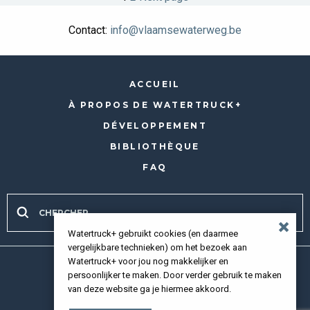
des
Contact:
info@vlaamsewaterweg.be
publications
ACCUEIL
À PROPOS DE WATERTRUCK+
DÉVELOPPEMENT
BIBLIOTHÈQUE
FAQ
Watertruck+ gebruikt cookies (en daarmee
vergelijkbare technieken) om het bezoek aan
Watertruck+ voor jou nog makkelijker en
Tous droits réservés 2026 |
Privacy policy
persoonlijker te maken. Door verder gebruik te maken
van deze website ga je hiermee akkoord.