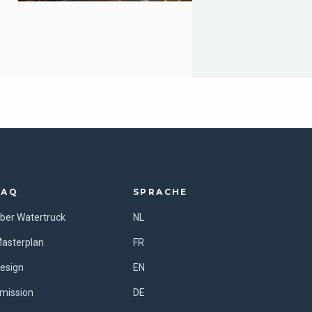
FAQ
SPRACHE
ber Watertruck
NL
asterplan
FR
esign
EN
mission
DE