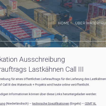
HOME
ÜBER WATERTRU
ikation Ausschreibung
rauftrags Lastkähnen Call III
reibung für
eines öffentlichen Lieferauftrags für die Lieferung des Lastkähne
 Call III des Watertruck + Projekts
wird heute online veröffentlicht.
ndigen Informationen können über diese Links heruntergeladen werden:
bung
(
Niederländisch)
–
technische Spezifikationen
(Engels) –
CEMT IIL