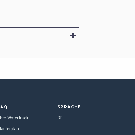
FAQ
SPRACHE
ber Watertruck
DE
asterplan