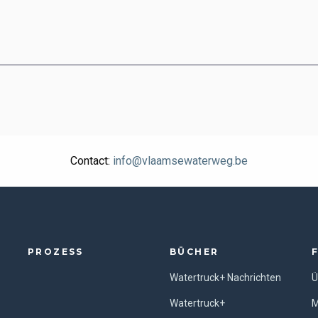
Contact:
info@vlaamsewaterweg.be
PROZESS
BÜCHER
Watertruck+ Nachrichten
Ü
Watertruck+
M