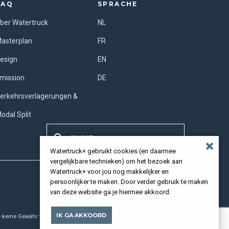
FAQ
SPRACHE
ber Watertruck
NL
asterplan
FR
esign
EN
mission
DE
erkehrsverlagerungen &
odal Split
Watertruck+ gebruikt cookies (en daarmee
vergelijkbare technieken) om het bezoek aan
Watertruck+ voor jou nog makkelijker en
persoonlijker te maken. Door verder gebruik te maken
van deze website ga je hiermee akkoord.
IK GA AKKOORD
ine Gewähr für die Aktualität, Vollständigkeit und Richtigkeit der