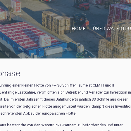
HOME
ÜBER WATERTRU
tphase
führung einer kleinen Flotte von +/- 30 Schiffen, zumeist CEMT I und II
enfähige Lastkähne, verpflichten sich Betreiber und Verlader zur Investition i
. Da im ersten Jahrzehnt dieses Jahrhunderts jährlich 33 Schiffe aus dieser
reite von der belgischen Flotte ausgemustert wurden, dämpft diese Investitio
tschreitenden Abbau der europäischen Flotte.
naus besteht die von den Watertruck+-Partnern zu befördernden und unter