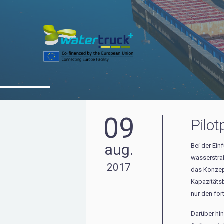
09
Pilo
aug.
Bei der Ein
wasserstraß
2017
das Konzept
Kapazitätsb
nur den for
Darüber hi