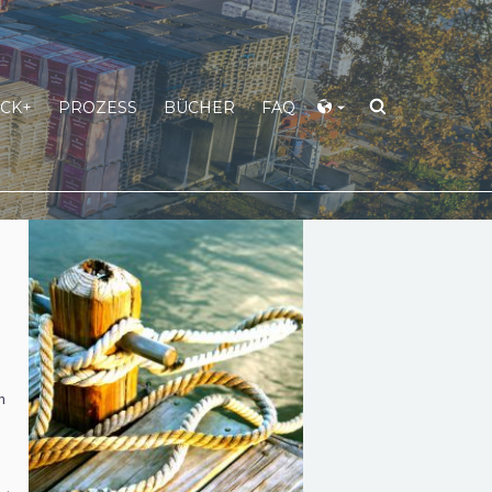
CK+
PROZESS
BÜCHER
FAQ
n
n