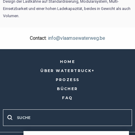
Design der Lastkähne auf Standardisierung, Modularsystem, Multi-
Einsetzbarkeit und einer hohen Ladekapazität, beides in Gewicht als auch
Volumen.
Contact:
info@vlaamsewaterweg.be
HOME
ÜBER WATERTRUCK+
PROZESS
BÜCHER
FAQ