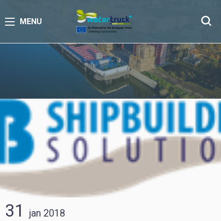
MENU
31
jan
2018