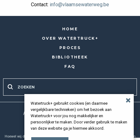
Contact:
info@vlaamsewaterweg.be
HOME
OVER WATERTRUCK+
PROCES
BIBLIOTHEEK
FAQ
Watertruck+ gebruikt cookies (en daarmee
vergelijkbare technieken) om het bezoek aan
Alle rechten voorbehouden 2026 |
Privacy policy
Watertruck+ voor jou nog makkelijker en
persoonlijker te maken. Door verder gebruik te maken
van deze website ga je hiermee akkoord.
Hoewel wij de grootst mogelijke zorgvuldigheid nastreven bij het samenstellen en