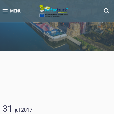
MENU
31
jul
2017