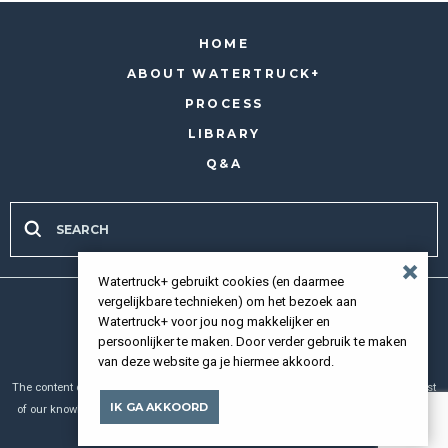
HOME
ABOUT WATERTRUCK+
PROCESS
LIBRARY
Q&A
Watertruck+ gebruikt cookies (en daarmee
vergelijkbare technieken) om het bezoek aan
all rights reserved 2026 |
Privacy policy
Watertruck+ voor jou nog makkelijker en
persoonlijker te maken. Door verder gebruik te maken
van deze website ga je hiermee akkoord.
The content of our website has been compiled with meticulous care and to the best
IK GA AKKOORD
of our knowledge. However, we cannot assume any liability for the up-to-dateness,
completeness or accuracy of any of the pages.